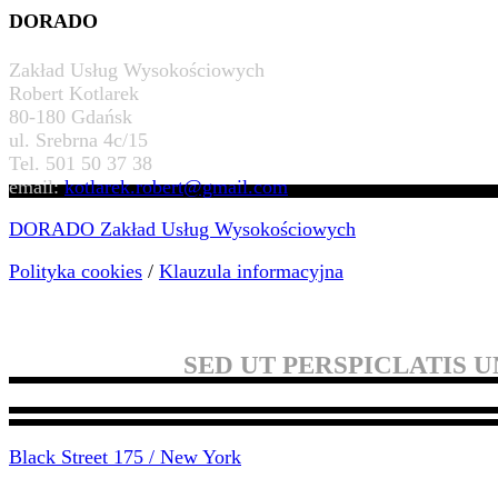
DORADO
Zakład Usług Wysokościowych
Robert Kotlarek
80-180 Gdańsk
ul. Srebrna 4c/15
Tel. 501 50 37 38
email:
kotlarek.robert@gmail.com
DORADO Zakład Usług Wysokościowych
Polityka cookies
/
Klauzula informacyjna
SED UT PERSPICLATIS 
Black Street 175 / New York