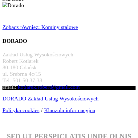
Zobacz również: Kominy stalowe
DORADO
Zakład Usług Wysokościowych
Robert Kotlarek
80-180 Gdańsk
ul. Srebrna 4c/15
Tel. 501 50 37 38
email:
kotlarek.robert@gmail.com
DORADO Zakład Usług Wysokościowych
Polityka cookies
/
Klauzula informacyjna
SED UT PERSPICLATIS UNDE OLNIS